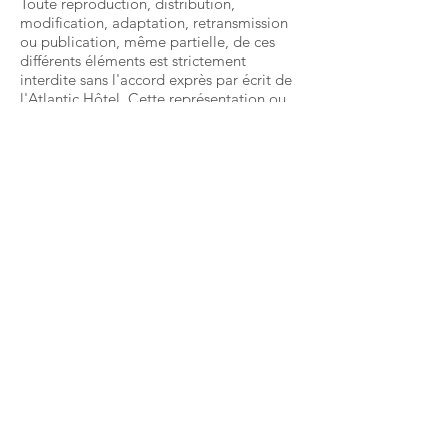
​Toute reproduction, distribution,
modification, adaptation, retransmission
ou publication, même partielle, de ces
différents éléments est strictement
interdite sans l'accord exprès par écrit de
l'Atlantic Hôtel. Cette représentation ou
reproduction, par quelque procédé que
ce soit, constitue une contrefaçon
sanctionnée par les articles L.3335-2 et
suivants du Code de la propriété
intellectuelle. Le non-respect de cette
interdiction constitue une contrefaçon
pouvant engager la responsabilité civile
et pénale du contrefacteur. En outre, les
propriétaires des contenus copiés
pourraient intenter une action en justice à
votre encontre.
Horaires
Lundi - Vendredi : 9h - 18h
07.45.13.42.80