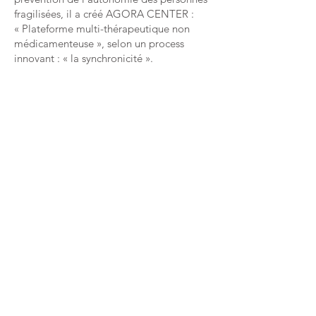
fragilisées, il a créé AGORA CENTER :
« Plateforme multi-thérapeutique non
médicamenteuse », selon un process
innovant : « la synchronicité ».
Dans le cadre du développement de la
télé médecine, actuellement ERANOS
réalise l’expérimentation test-terrain du
fauteuil chek@flash ayant pour objectif la
collecte de constantes pour une aide au
diagnostic médical.
Pour toutes ces expérimentations
ERANOS a mis en place un process
d’analyse et d’observation du déroulé de
chaque étapes des expérimentations en
cours par un process de démarche qualité
et d’assurance qualité ; cela dans le but
d’obtenir les observations les plus
objectives afin d’établir une évaluation
scientifique de l’expérimentation.
Au-delà des expérimentations en cours